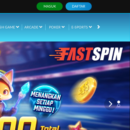
MASUK
DAFTAR
SH GAME
ARCADE
POKER
E-SPORTS
SABUNG AYAM