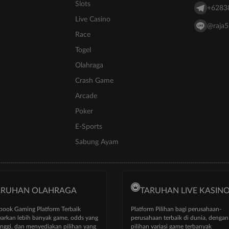
Slots
+6283
Live Casino
@raja5
Race
Togel
Olahraga
Crash Game
Arcade
Poker
E-Sports
Sabung Ayam
ARUHAN OLAHRAGA
TARUHAN LIVE KASIN
book Gaming Platform Terbaik
Platform Pilihan bagi perusahaan-
rkan lebih banyak game, odds yang
perusahaan terbaik di dunia, dengan
tinggi, dan menyediakan pilihan yang
pilihan variasi game terbanyak