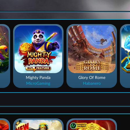
Mighty Panda
Glory Of Rome
MicroGaming
Habanero