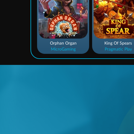
Orphan Organ
King Of Spears
MicroGaming
Pragmatic Play