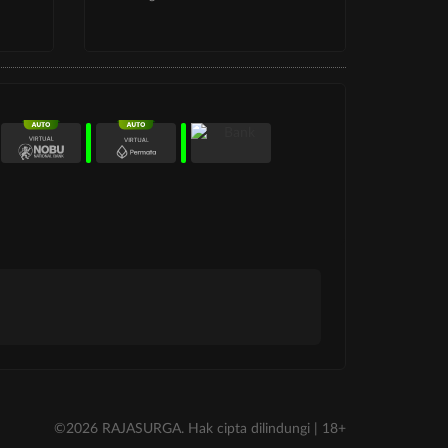
©2026 RAJASURGA. Hak cipta dilindungi | 18+