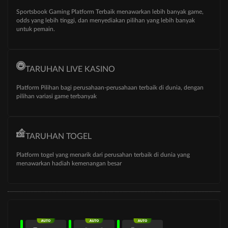
Sportsbook Gaming Platform Terbaik menawarkan lebih banyak game,
odds yang lebih tinggi, dan menyediakan pilihan yang lebih banyak
untuk pemain.
TARUHAN LIVE KASINO
Platform Pilihan bagi perusahaan-perusahaan terbaik di dunia, dengan
pilihan variasi game terbanyak
TARUHAN TOGEL
Platform togel yang menarik dari perusahan terbaik di dunia yang
menawarkan hadiah kemenangan besar