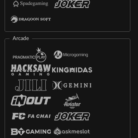
Arcade