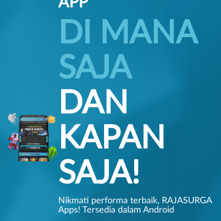
APP
DI MANA
SAJA
DAN
KAPAN
SAJA!
Nikmati performa terbaik, RAJASURGA
Apps! Tersedia dalam Android