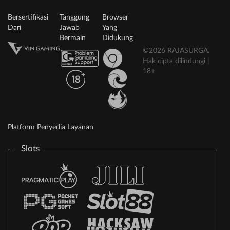
Bersertifikasi
Tanggung
Browser
Dari
Jawab
Yang
Bermain
Didukung
©2026 RAJASURGA.
Hak cipta dilindungi |
18+
Platform Penyedia Layanan
Slots