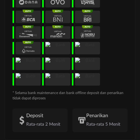
* Selama bank maintenance dan bank offline deposit dan penarikan
tidak dapat diproses
Deposit
Penarikan
Rata-rata 2 Menit
Rata-rata 5 Menit