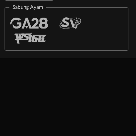
Sabung Ayam