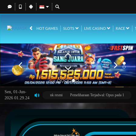
HOT GAMES
SLOTS
LIVE CASINO
RACE
Sen, 01-Jun-
andar terbaik game terbaru link resmi
Pemeliharaan Terjadwal: Opus pada 11-Des-2025 d
2026 01.29.24