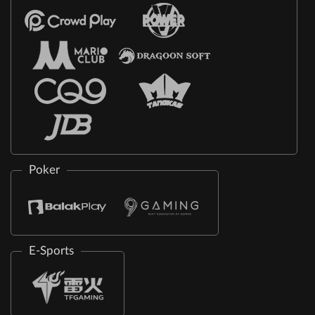
Poker
E-Sports