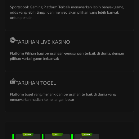
Sportsbook Gaming Platform Terbaik menawarkan lebih banyak game,
odds yang lebih tinggi, dan menyediakan pilihan yang lebih banyak
untuk pemain.
TARUHAN LIVE KASINO
Platform Pilihan bagi perusahaan-perusahaan terbaik di dunia, dengan
pilihan variasi game terbanyak
TARUHAN TOGEL
Platform togel yang menarik dari perusahan terbaik di dunia yang
menawarkan hadiah kemenangan besar