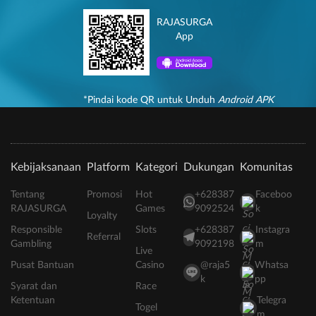
RAJASURGA
App
*Pindai kode QR untuk Unduh
Android APK
Kebijaksanaan
Platform
Kategori
Dukungan
Komunitas
Tentang
Promosi
Hot
+628387
Faceboo
RAJASURGA
Games
9092524
k
Loyalty
Responsible
Slots
+628387
Instagra
Referral
Gambling
9092198
m
Live
Pusat Bantuan
Casino
@raja5
Whatsa
k
pp
Syarat dan
Race
Ketentuan
Telegra
Togel
m