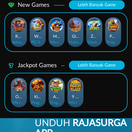
New Games
Lebih Banyak Game
Rhapsody of Muertos
Wings of Iguazu
Mighty Panda
Glory Of Rome
Ze Zeus
Pandemic Rising
AdvantPlay
PG Soft
MicroGaming
Habanero
Hacksaw
Pragmatic Play
Jackpot Games
Lebih Banyak Game
Orphan Organ
King Of Spears
Anaconda Gold
9 Masks of Fire™ HyperSpins™
MicroGaming
Pragmatic Play
Pragmatic Play
MicroGaming
UNDUH
RAJASURGA