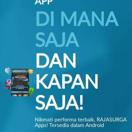
APP
DI MANA
SAJA
DAN
KAPAN
SAJA!
Nikmati performa terbaik, RAJASURGA
Apps! Tersedia dalam Android