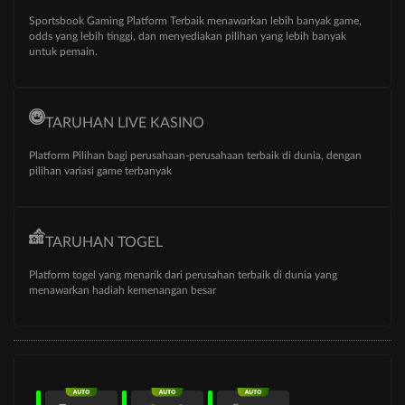
Sportsbook Gaming Platform Terbaik menawarkan lebih banyak game,
odds yang lebih tinggi, dan menyediakan pilihan yang lebih banyak
untuk pemain.
TARUHAN LIVE KASINO
Platform Pilihan bagi perusahaan-perusahaan terbaik di dunia, dengan
pilihan variasi game terbanyak
TARUHAN TOGEL
Platform togel yang menarik dari perusahan terbaik di dunia yang
menawarkan hadiah kemenangan besar