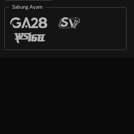
Sabung Ayam