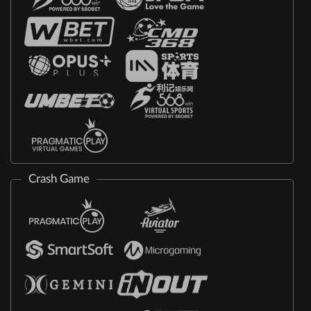
Crash Game