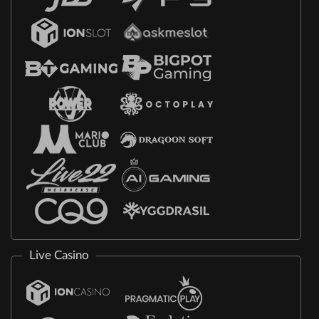
Live Casino