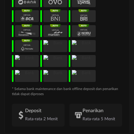
* Selama bank maintenance dan bank offline deposit dan penarikan
tidak dapat diproses
Deposit
Penarikan
Rata-rata 2 Menit
Rata-rata 5 Menit