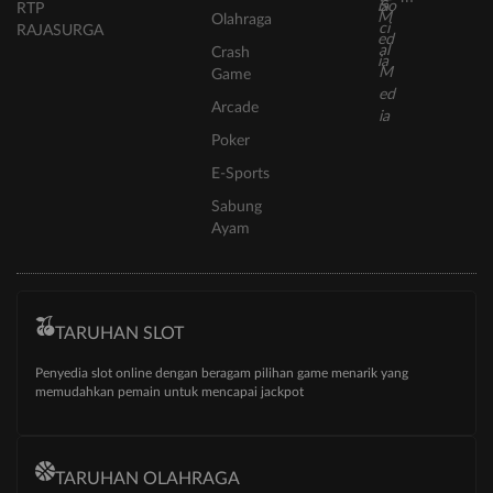
RTP
Olahraga
RAJASURGA
Crash
Game
Arcade
Poker
E-Sports
Sabung
Ayam
TARUHAN SLOT
Penyedia slot online dengan beragam pilihan game menarik yang
memudahkan pemain untuk mencapai jackpot
TARUHAN OLAHRAGA