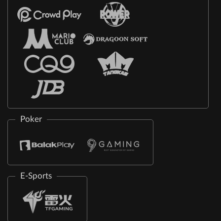
Poker
E-Sports