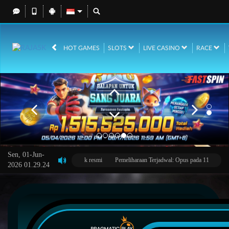
HOT GAMES
SLOTS
LIVE CASINO
RACE
Sen, 01-Jun-
bandar terbaik game terbaru link resmi
Pemeliharaan Terjadwal: Opus pada 11-Des-2025 
2026 01.29.24