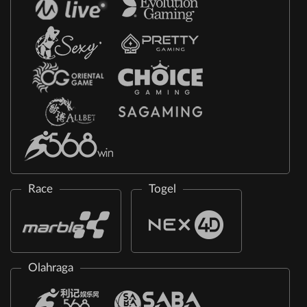
Race
Togel
Olahraga