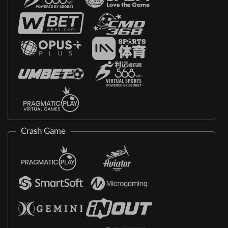
Crash Game