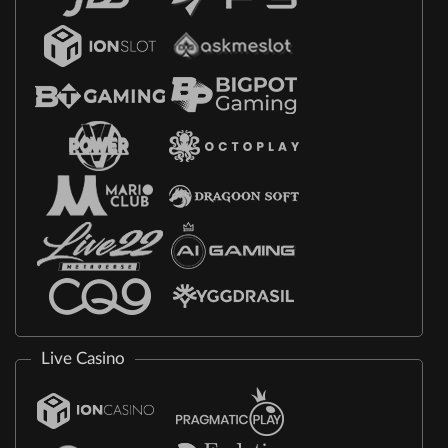
Live Casino