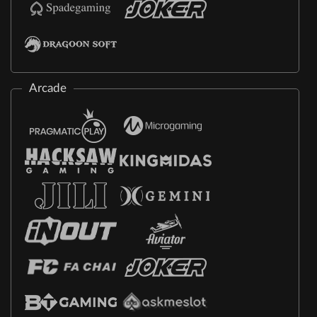
Arcade