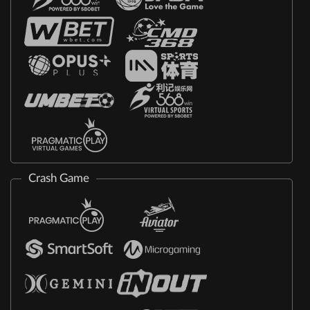
Crash Game