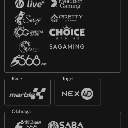
Race
Togel
Olahraga