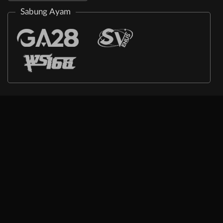
Sabung Ayam