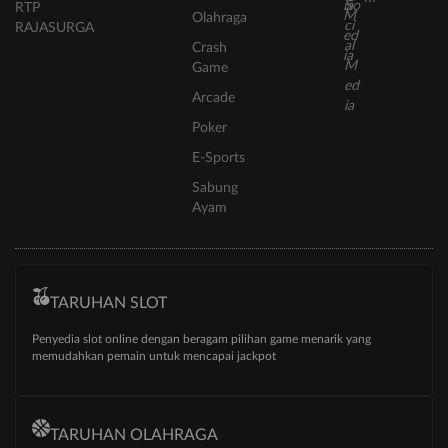
RTP
Olahraga
RAJASURGA
Crash
Game
Arcade
Poker
E-Sports
Sabung
Ayam
TARUHAN SLOT
Penyedia slot online dengan beragam pilihan game menarik yang
memudahkan pemain untuk mencapai jackpot
TARUHAN OLAHRAGA