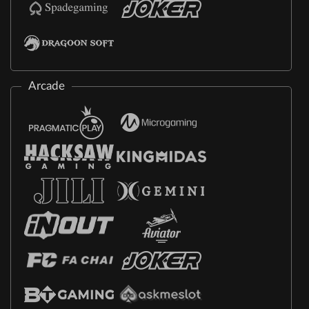
Arcade