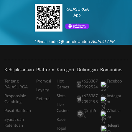
RAJASURGA
App
*Pindai kode QR untuk Unduh
Android APK
Kebijaksanaan
Platform
Kategori
Dukungan
Komunitas
Tentang
Promosi
Hot
+628387
Faceboo
RAJASURGA
Games
9092524
k
Loyalty
Responsible
Slots
+628387
Instagra
Referral
Gambling
9092198
m
Live
Pusat Bantuan
Casino
@raja5
Whatsa
k
pp
Syarat dan
Race
Ketentuan
Telegra
Togel
m