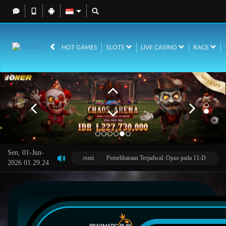
HOT GAMES
SLOTS
LIVE CASINO
RACE
Sen, 01-Jun-
r terbaik game terbaru link resmi
Pemeliharaan Terjadwal: Opus pada 11-Des-2025 dari 
2026 01.29.24