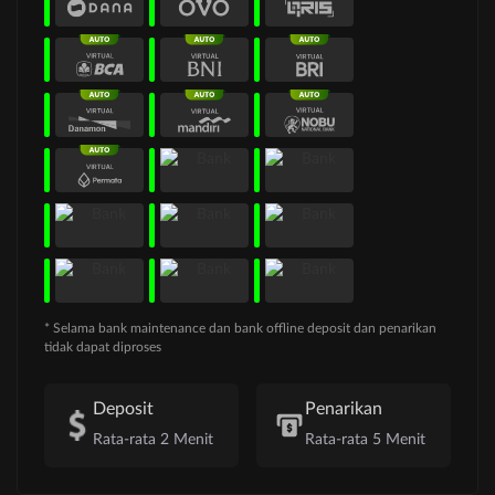
* Selama bank maintenance dan bank offline deposit dan penarikan
tidak dapat diproses
Deposit
Penarikan
Rata-rata 2 Menit
Rata-rata 5 Menit