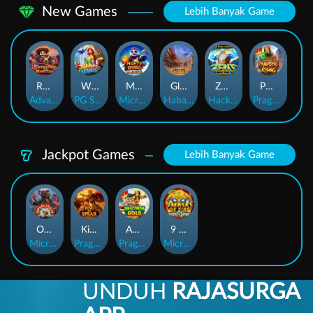
New Games
Lebih Banyak Game
Rhapsody of Muertos
Wings of Iguazu
Mighty Panda
Glory Of Rome
Ze Zeus
Pandemic Rising
AdvantPlay
PG Soft
MicroGaming
Habanero
Hacksaw
Pragmatic Play
Jackpot Games
Lebih Banyak Game
Orphan Organ
King Of Spears
Anaconda Gold
9 Masks of Fire™ HyperSpins™
MicroGaming
Pragmatic Play
Pragmatic Play
MicroGaming
UNDUH
RAJASURGA